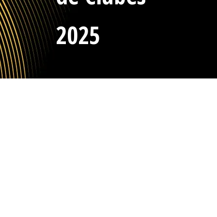
2025
Inicio
Calendario
Grupos
Equipos
Grupo A
Grupo B
Grupo C
Grupo D
Grupo E
[team_standings 10338]
Calendario Grupo A
[event_blocks 10428]