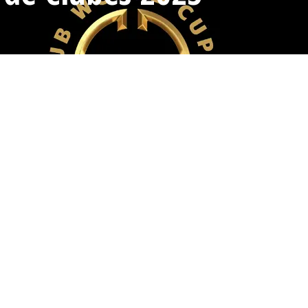
hos © 2026 Fútbol Chapín | Funciona gracias a
Tema Astra