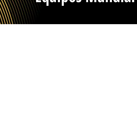
Inicio
Calendario
Grupos
Equipos
[pt_view id=»7d5ef92yia»]
Todos los derec