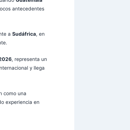
 pocos antecedentes
ente a
Sudáfrica
, en
te.
 2026
, representa un
nternacional y llega
ién como una
do experiencia en