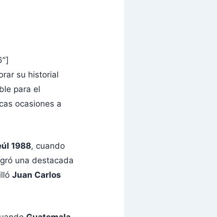
6″]
rar su historial
ble para el
cas ocasiones a
eúl 1988
, cuando
logró una destacada
illó
Juan Carlos
cuando
Guatemala