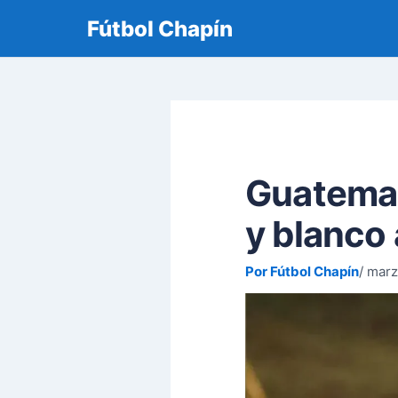
Fútbol Chapín
Guatemala
y blanco
Por Fútbol Chapín
marz