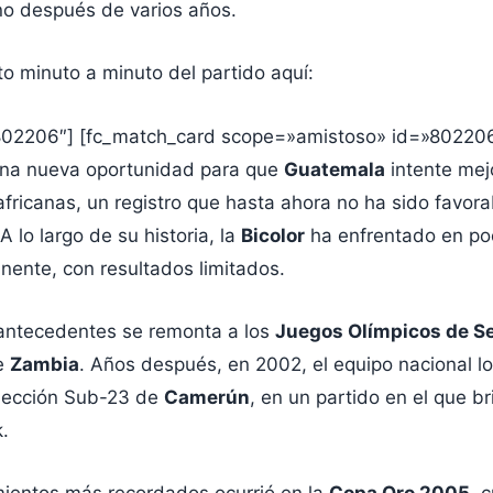
ano después de varios años.
to minuto a minuto del partido aquí:
802206″] [fc_match_card scope=»amistoso» id=»80220
una nueva oportunidad para que
Guatemala
intente mejo
africanas, un registro que hasta ahora no ha sido favora
 lo largo de su historia, la
Bicolor
ha enfrentado en po
nente, con resultados limitados.
 antecedentes se remonta a los
Juegos Olímpicos de S
e
Zambia
. Años después, en 2002, el equipo nacional 
selección Sub-23 de
Camerún
, en un partido en el que br
.
mientos más recordados ocurrió en la
Copa Oro 2005
, 